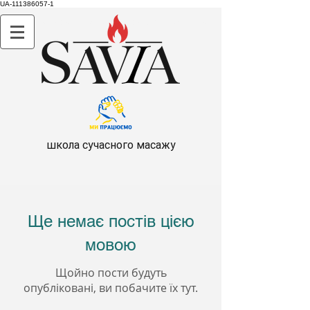
UA-111386057-1
Курсы массажа | Школа массажа Savia | Одесская
область
школа сучасного масажу
Ще немає постів цією
мовою
Щойно пости будуть
опубліковані, ви побачите їх тут.