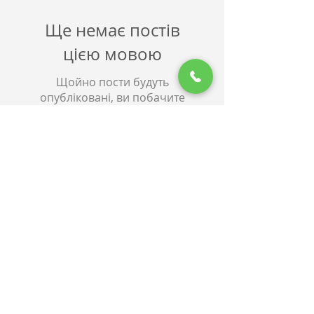
Ще немає постів
цією мовою
Щойно пости будуть
опубліковані, ви побачите
їх тут.
Архив
Ще немає постів.
Поиск по тегам
Ще немає тегів.